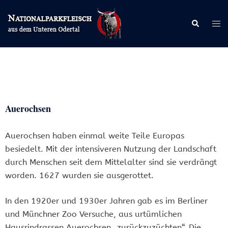
Zum
Inhalt
Suche
Men
springen
ums
Auerochsen
Auerochsen haben einmal weite Teile Europas
besiedelt. Mit der intensiveren Nutzung der Landschaft
durch Menschen seit dem Mittelalter sind sie verdrängt
worden. 1627 wurden sie ausgerottet.
In den 1920er und 1930er Jahren gab es im Berliner
und Münchner Zoo Versuche, aus urtümlichen
Hausrindrassen Auerochsen „zurückzuzüchten“. Die