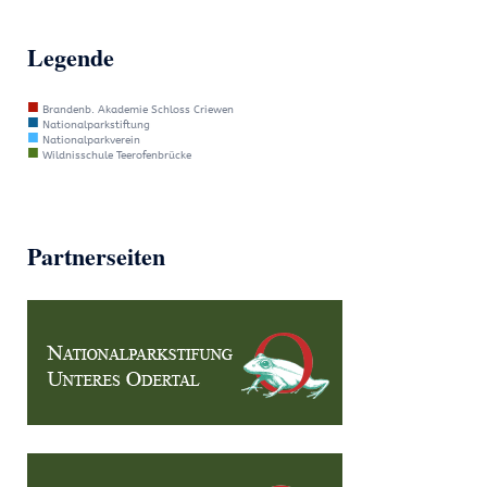
Legende
■
Brandenb. Akademie Schloss Criewen
■
Nationalparkstiftung
■
Nationalparkverein
■
Wildnisschule Teerofenbrücke
Partnerseiten